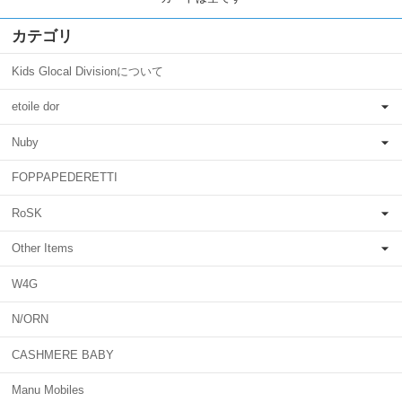
カテゴリ
Kids Glocal Divisionについて
etoile dor
Nuby
FOPPAPEDERETTI
RoSK
Other Items
W4G
N/ORN
CASHMERE BABY
Manu Mobiles