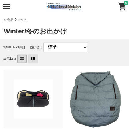
0
全商品
RoSK
Winter/冬のお出かけ
3
件中 1〜3件目
並び替え
表示切替