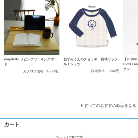
ねずみくんのチョッキ 長袖ワッフ
angelette リビングワーキングボー
【2026年
ルＴシャツ
ド
Flexi
ァン
販売価格
2,500円
カタログ価格
35,000円
すべてのおすすめ商品を見る
カート
カートは空です