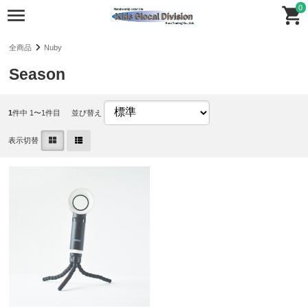
0
全商品
Nuby
Season
1
件中 1〜1件目
並び替え
表示切替