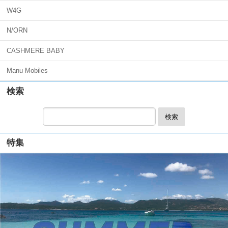
W4G
N/ORN
CASHMERE BABY
Manu Mobiles
検索
検索
特集