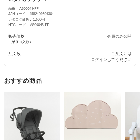
品番
AS00043-PF
JANコード
4582401696304
カタログ価格
1,500円
HTCコード
AS00043-PF
販売価格
会員のみ公開
（単価 × 入数）
注文数
ご注文には
ログイン
してください
おすすめ商品