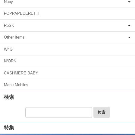
Nuby
FOPPAPEDERETTI
RoSK
Other Items
W4G
N/ORN
CASHMERE BABY
Manu Mobiles
検索
検索
特集