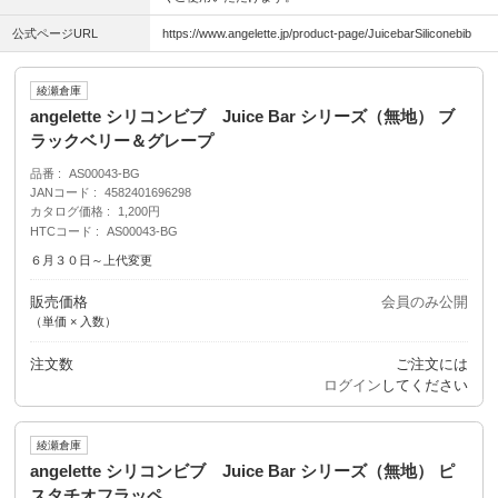
公式ページURL
https://www.angelette.jp/product-page/JuicebarSiliconebib
綾瀬倉庫
angelette シリコンビブ Juice Bar シリーズ（無地） ブ
ラックベリー＆グレープ
品番
AS00043-BG
JANコード
4582401696298
カタログ価格
1,200円
HTCコード
AS00043-BG
６月３０日～上代変更
販売価格
会員のみ公開
（単価 × 入数）
注文数
ご注文には
ログイン
してください
綾瀬倉庫
angelette シリコンビブ Juice Bar シリーズ（無地） ピ
スタチオフラッペ