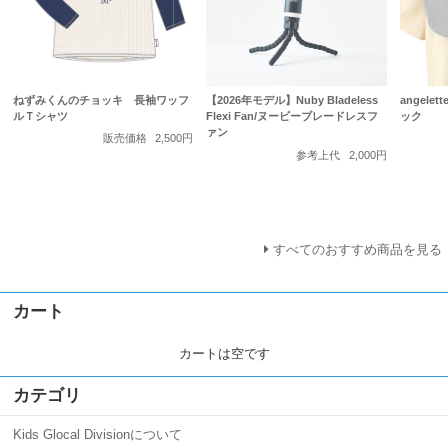
ねずみくんのチョッキ 長袖ワッフ
【2026年モデル】Nuby Bladeless
angele
ルＴシャツ
Flexi Fan/ヌービーブレードレスフ
ック
ァン
販売価格
2,500円
参考上代
2,000円
すべてのおすすめ商品を見る
カート
カートは空です
カテゴリ
Kids Glocal Divisionについて