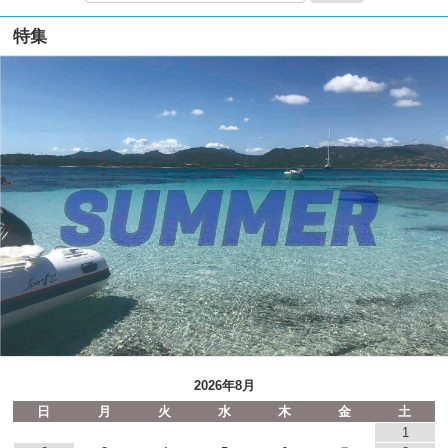
特集
2026年8月
日
月
火
水
木
金
土
1